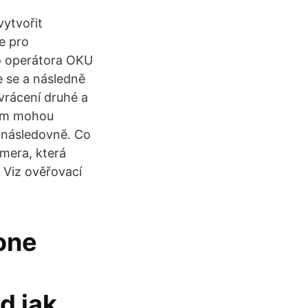
vytvořit
e pro
ho operátora OKU
e se a následně
vrácení druhé a
vám mohou
 následovně. Co
amera, která
 Viz ověřovací
one
d jak