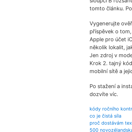
sloupci B rozsah
tomto článku. Po
Vygenerujte ově
příspěvek o tom,
Apple pro účet i
několik lokalit, 
Jen zdroj v mode
Krok 2. tajný kód
mobilní sítě a je
Po stažení a inst
dozvíte víc.
kódy ročního kontr
co je čistá síla
proč dostávám tex
500 novozélandská