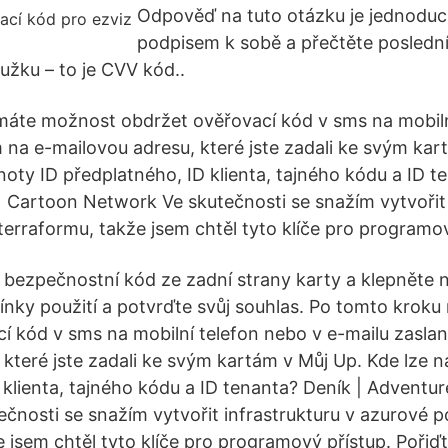
Odpověď na tuto otázku je jednoduc
podpisem k sobě a přečtěte poslední t
žku – to je CVV kód..
máte možnost obdržet ověřovací kód v sms na mobiln
 na e-mailovou adresu, které jste zadali ke svým kar
noty ID předplatného, ID klienta, tajného kódu a ID t
 Cartoon Network Ve skutečnosti se snažím vytvořit 
erraformu, takže jsem chtěl tyto klíče pro programov
 bezpečnostní kód ze zadní strany karty a klepněte na
ínky použití a potvrďte svůj souhlas. Po tomto krok
í kód v sms na mobilní telefon nebo v e-mailu zasla
 které jste zadali ke svým kartám v Můj Up. Kde lze n
 klienta, tajného kódu a ID tenanta? Deník | Adventu
čnosti se snažím vytvořit infrastrukturu v azurové 
 jsem chtěl tyto klíče pro programový přístup. Pořiďt