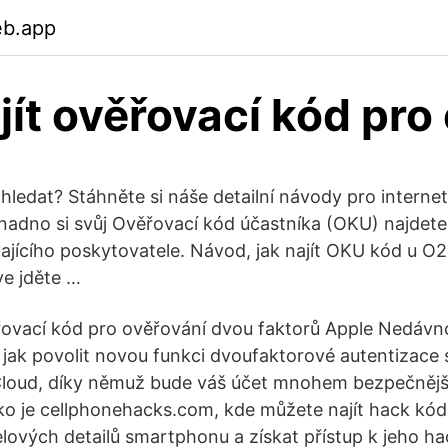
eb.app
jít ověřovací kód pro
hledat? Stáhněte si náše detailní návody pro interne
adno si svůj Ověřovací kód účastníka (OKU) najdete
ajícího poskytovatele. Návod, jak najít OKU kód u O2
e jděte …
řovací kód pro ověřování dvou faktorů Apple Nedávn
 jak povolit novou funkci dvoufaktorové autentizace 
Cloud, díky němuž bude váš účet mnohem bezpečnější
jako je cellphonehacks.com, kde můžete najít hack kód 
lových detailů smartphonu a získat přístup k jeho h