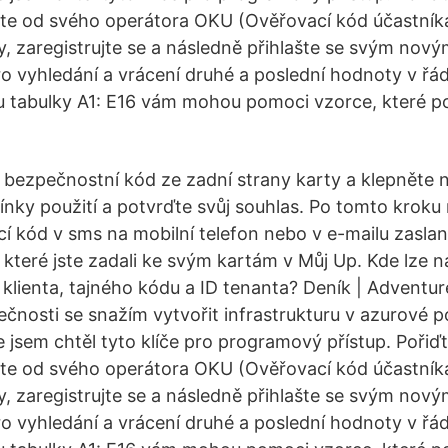
te od svého operátora OKU (Ověřovací kód účastníka
, zaregistrujte se a následně přihlašte se svým nový
o vyhledání a vrácení druhé a poslední hodnoty v řá
u tabulky A1: E16 vám mohou pomoci vzorce, které p
 bezpečnostní kód ze zadní strany karty a klepněte na
ínky použití a potvrďte svůj souhlas. Po tomto krok
í kód v sms na mobilní telefon nebo v e-mailu zasla
 které jste zadali ke svým kartám v Můj Up. Kde lze n
 klienta, tajného kódu a ID tenanta? Deník | Adventu
čnosti se snažím vytvořit infrastrukturu v azurové 
 jsem chtěl tyto klíče pro programový přístup. Pořiďt
te od svého operátora OKU (Ověřovací kód účastníka
, zaregistrujte se a následně přihlašte se svým nový
o vyhledání a vrácení druhé a poslední hodnoty v řá