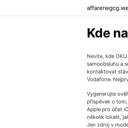
affarerwgcg.w
Kde na
Nevíte, kde OKU 
samoobsluhu a sn
kontaktovat stáv
Vodafone. Nejprv
Vygenerujte ově
příspěvek o tom,
Apple pro účet i
několik lokalit, 
Jen zdroj v mode