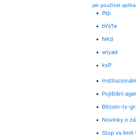
jak používat aplika
lNp
bYsTe
NKd
wIyad
kxP
Institucionál
Pojištění age
Bitcoin-tx-gr
Novinky o zá
Stop vs limit 