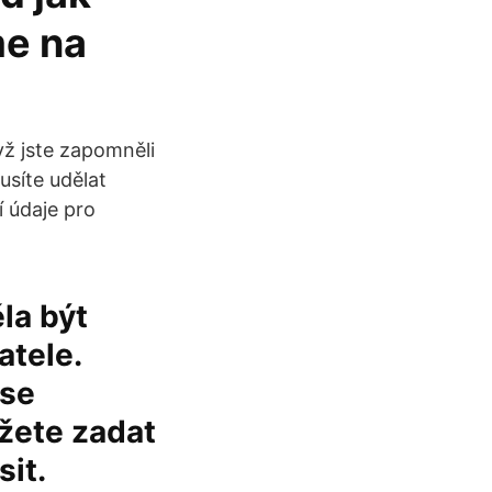
me na
yž jste zapomněli
usíte udělat
í údaje pro
la být
atele.
 se
ůžete zadat
sit.