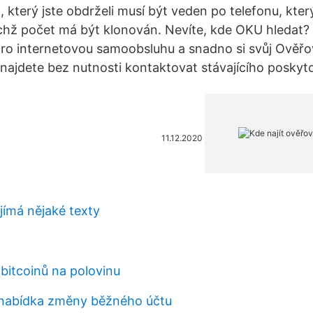
, který jste obdrželi musí být veden po telefonu, kter
ejichž počet má být klonován. Nevíte, kde OKU hledat?
pro internetovou samoobsluhu a snadno si svůj Ověřo
najdete bez nutnosti kontaktovat stávajícího poskyto
11.12.2020
jímá nějaké texty
 bitcoinů na polovinu
 nabídka změny běžného účtu