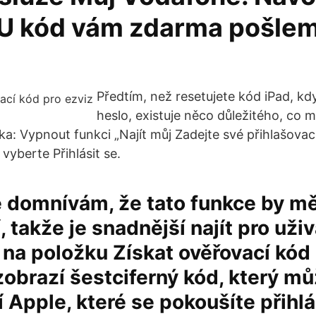
KU kód vám zdarma pošle
Předtím, než resetujete kód iPad, kd
heslo, existuje něco důležitého, co m
a: Vypnout funkci „Najít můj Zadejte své přihlašovac
vyberte Přihlásit se.
 domnívám, že tato funkce by mě
, takže je snadnější najít pro uživ
na položku Získat ověřovací kód
obrazí šestciferný kód, který m
í Apple, které se pokoušíte přihlá