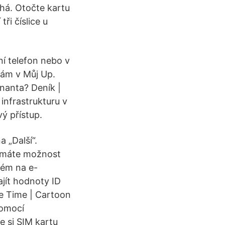
há. Otočte kartu
ři číslice u
í telefon nebo v
tám v Můj Up.
enanta? Deník |
infrastrukturu v
ý přístup.
 „Další“.
u máte možnost
ném na e-
ajít hodnoty ID
re Time | Cartoon
pomocí
e si SIM kartu