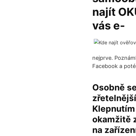
najít O
vás e-
nejprve. Poznámk
Facebook a poté 
Osobně se
zřetelnější
Klepnutím 
okamžitě z
na zařízen