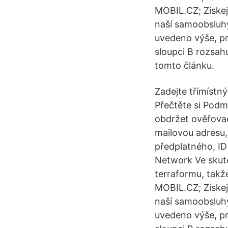
MOBIL.CZ; Získej
naší samoobsluhy
uvedeno výše, pr
sloupci B rozsah
tomto článku.
Zadejte třímístný
Přečtěte si Podm
obdržet ověřovac
mailovou adresu,
předplatného, ID
Network Ve skute
terraformu, takže
MOBIL.CZ; Získej
naší samoobsluhy
uvedeno výše, pr