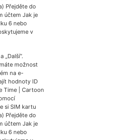
) Přejděte do
m účtem Jak je
dku 6 nebo
oskytujeme v
 „Další“.
u máte možnost
ném na e-
ajít hodnoty ID
re Time | Cartoon
pomocí
e si SIM kartu
) Přejděte do
m účtem Jak je
dku 6 nebo