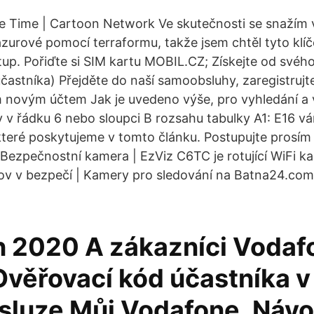
e Time | Cartoon Network Ve skutečnosti se snažím 
azurové pomocí terraformu, takže jsem chtěl tyto klíč
up. Pořiďte si SIM kartu MOBIL.CZ; Získejte od své
častníka) Přejděte do naší samoobsluhy, zaregistrujt
m novým účtem Jak je uvedeno výše, pro vyhledání a 
 v řádku 6 nebo sloupci B rozsahu tabulky A1: E16 
teré poskytujeme v tomto článku. Postupujte prosím
 Bezpečnostní kamera | EzViz C6TC je rotující WiFi k
v v bezpečí | Kamery pro sledování na Batna24.com
n 2020 A zákazníci Vodaf
Ověřovací kód účastníka v
luze Můj Vodafone. Návo