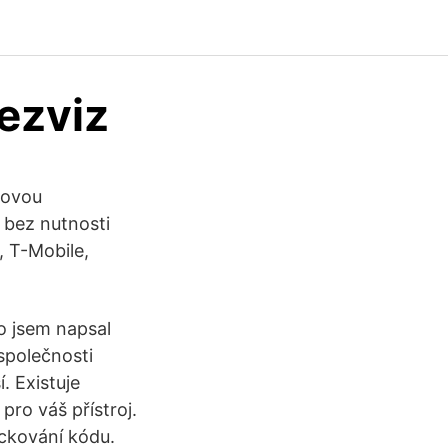
 ezviz
tovou
 bez nutnosti
, T-Mobile,
o jsem napsal
společnosti
. Existuje
pro váš přístroj.
ackování kódu.