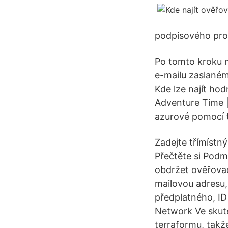
podpisového prou
Po tomto kroku 
e-mailu zaslaném
Kde lze najít hod
Adventure Time |
azurové pomocí t
Zadejte třímístný
Přečtěte si Podm
obdržet ověřovac
mailovou adresu,
předplatného, ID
Network Ve skute
terraformu, takže