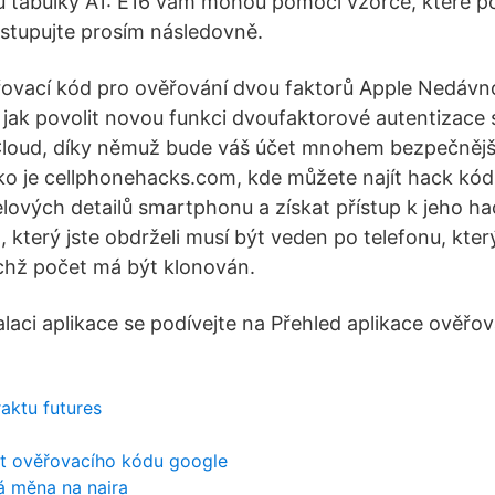
u tabulky A1: E16 vám mohou pomoci vzorce, které p
stupujte prosím následovně.
řovací kód pro ověřování dvou faktorů Apple Nedávn
 jak povolit novou funkci dvoufaktorové autentizace 
Cloud, díky němuž bude váš účet mnohem bezpečnější
jako je cellphonehacks.com, kde můžete najít hack kód 
lových detailů smartphonu a získat přístup k jeho h
, který jste obdrželi musí být veden po telefonu, kter
jichž počet má být klonován.
alaci aplikace se podívejte na Přehled aplikace ověřov
aktu futures
t ověřovacího kódu google
 měna na naira