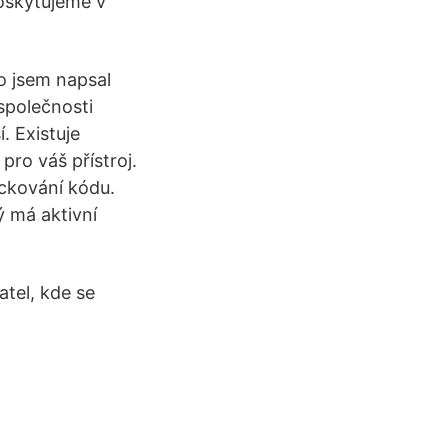
oskytujeme v
o jsem napsal
společnosti
. Existuje
pro váš přístroj.
ackování kódu.
ý má aktivní
atel, kde se