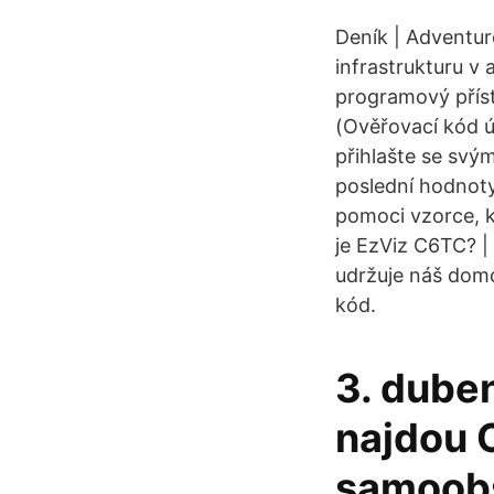
Deník | Adventur
infrastrukturu v 
programový příst
(Ověřovací kód ú
přihlašte se svý
poslední hodnoty
pomoci vzorce, k
je EzViz C6TC? |
udržuje náš domo
kód.
3. dube
najdou 
samoobs