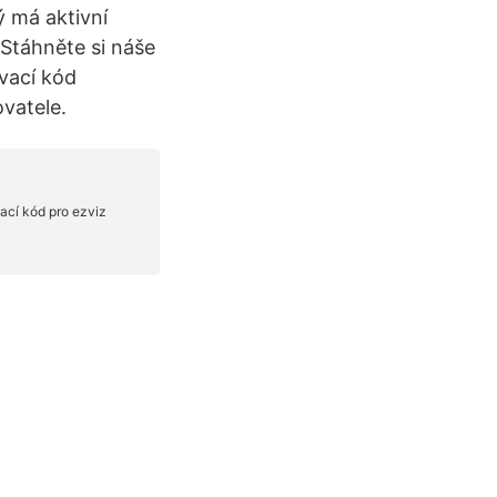
ý má aktivní
 Stáhněte si náše
vací kód
vatele.