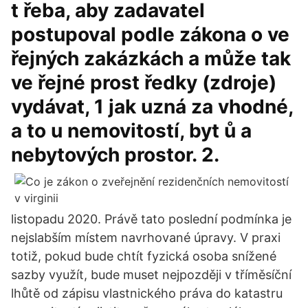
t řeba, aby zadavatel
postupoval podle zákona o ve
řejných zakázkách a může tak
ve řejné prost ředky (zdroje)
vydávat, 1 jak uzná za vhodné,
a to u nemovitostí, byt ů a
nebytových prostor. 2.
listopadu 2020. Právě tato poslední podmínka je
nejslabším místem navrhované úpravy. V praxi
totiž, pokud bude chtít fyzická osoba snížené
sazby využít, bude muset nejpozději v tříměsíční
lhůtě od zápisu vlastnického práva do katastru