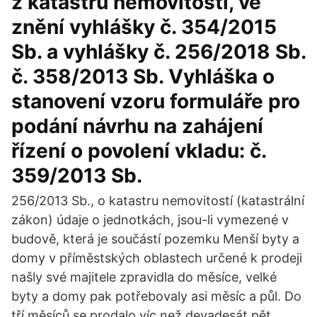
z katastru nemovitostí, ve
znění vyhlášky č. 354/2015
Sb. a vyhlášky č. 256/2018 Sb.
č. 358/2013 Sb. Vyhláška o
stanovení vzoru formuláře pro
podání návrhu na zahájení
řízení o povolení vkladu: č.
359/2013 Sb.
256/2013 Sb., o katastru nemovitostí (katastrální
zákon) údaje o jednotkách, jsou-li vymezené v
budově, která je součástí pozemku Menší byty a
domy v příměstských oblastech určené k prodeji
našly své majitele zpravidla do měsíce, velké
byty a domy pak potřebovaly asi měsíc a půl. Do
tří měsíců se prodalo víc než devadesát pět