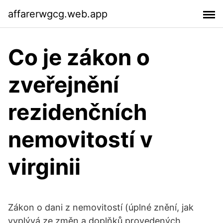
affarerwgcg.web.app
Co je zákon o
zveřejnění
rezidenčních
nemovitostí v
virginii
Zákon o dani z nemovitostí (úplné znění, jak
vyplývá ze změn a doplňků provedených