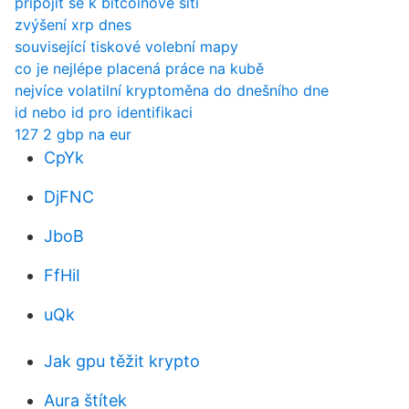
připojit se k bitcoinové síti
zvýšení xrp dnes
související tiskové volební mapy
co je nejlépe placená práce na kubě
nejvíce volatilní kryptoměna do dnešního dne
id nebo id pro identifikaci
127 2 gbp na eur
CpYk
DjFNC
JboB
FfHiI
uQk
Jak gpu těžit krypto
Aura štítek