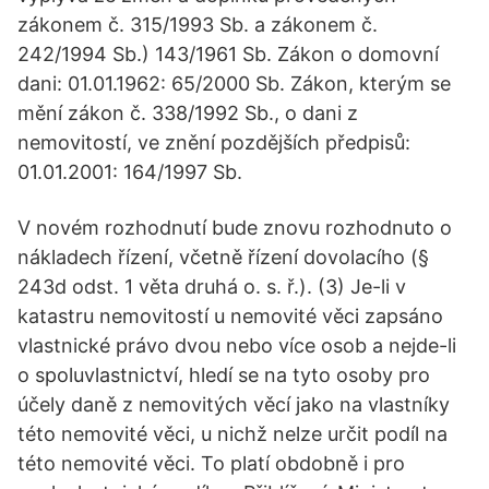
zákonem č. 315/1993 Sb. a zákonem č.
242/1994 Sb.) 143/1961 Sb. Zákon o domovní
dani: 01.01.1962: 65/2000 Sb. Zákon, kterým se
mění zákon č. 338/1992 Sb., o dani z
nemovitostí, ve znění pozdějších předpisů:
01.01.2001: 164/1997 Sb.
V novém rozhodnutí bude znovu rozhodnuto o
nákladech řízení, včetně řízení dovolacího (§
243d odst. 1 věta druhá o. s. ř.). (3) Je-li v
katastru nemovitostí u nemovité věci zapsáno
vlastnické právo dvou nebo více osob a nejde-li
o spoluvlastnictví, hledí se na tyto osoby pro
účely daně z nemovitých věcí jako na vlastníky
této nemovité věci, u nichž nelze určit podíl na
této nemovité věci. To platí obdobně i pro