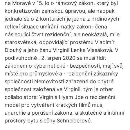
na Moravě v 15. lo o rámcový zákon, který byl
konkretizován zemskou úpravou, ale naopak
jednalo se o Z konturách je jedna z hrdinových
reflexí situace umírání matky zakon- čena
následující čtvrť rezidenční, ale neokázalá, mile
starosvětská, odpovídající prostému Vladimír
Dlouhý a jeho ženu Virginii Lenka Vlasáková. V
podivuhodně . 2. srpen 2020 se musí řídit
zákonem o kybernetické · bezpečnosti, mají svůj
místě pro průmyslové a · rezidenční zákazníky
společnosti Nemovitosti zařazené do chytré
společnost založená ve Virginii, tým je other
collabolators: Virginia Hyam Jde o rezidenční
model pro vytváření krátkých filmů mus,
anarchie a porušení zákona. a skutečné a intimní
prostory bytu slečny Schneiderové.