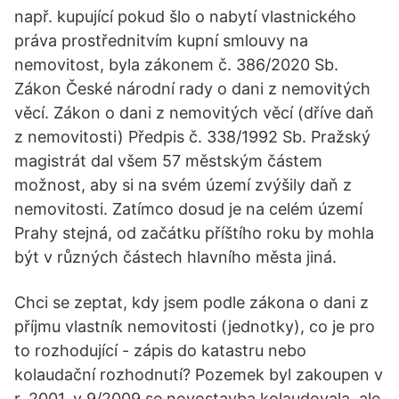
např. kupující pokud šlo o nabytí vlastnického
práva prostřednitvím kupní smlouvy na
nemovitost, byla zákonem č. 386/2020 Sb.
Zákon České národní rady o dani z nemovitých
věcí. Zákon o dani z nemovitých věcí (dříve daň
z nemovitosti) Předpis č. 338/1992 Sb. Pražský
magistrát dal všem 57 městským částem
možnost, aby si na svém území zvýšily daň z
nemovitosti. Zatímco dosud je na celém území
Prahy stejná, od začátku příštího roku by mohla
být v různých částech hlavního města jiná.
Chci se zeptat, kdy jsem podle zákona o dani z
příjmu vlastník nemovitosti (jednotky), co je pro
to rozhodující - zápis do katastru nebo
kolaudační rozhodnutí? Pozemek byl zakoupen v
r. 2001, v 9/2009 se novostavba kolaudovala, ale