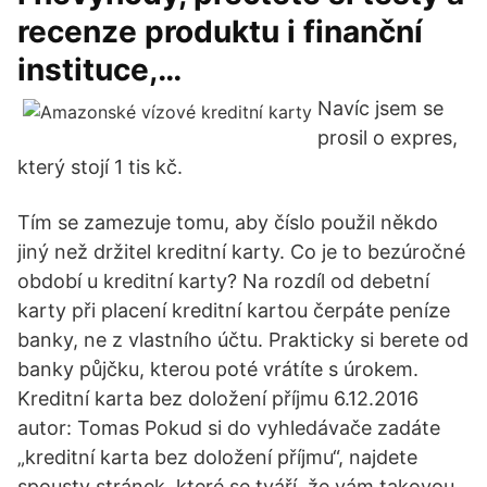
recenze produktu i finanční
instituce,…
Navíc jsem se
prosil o expres,
který stojí 1 tis kč.
Tím se zamezuje tomu, aby číslo použil někdo
jiný než držitel kreditní karty. Co je to bezúročné
období u kreditní karty? Na rozdíl od debetní
karty při placení kreditní kartou čerpáte peníze
banky, ne z vlastního účtu. Prakticky si berete od
banky půjčku, kterou poté vrátíte s úrokem.
Kreditní karta bez doložení příjmu 6.12.2016
autor: Tomas Pokud si do vyhledávače zadáte
„kreditní karta bez doložení příjmu“, najdete
spousty stránek, které se tváří, že vám takovou