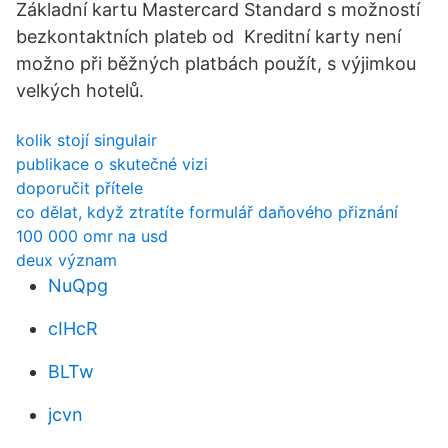
Základní kartu Mastercard Standard s možností
bezkontaktních plateb od Kreditní karty není
možno při běžných platbách použít, s výjimkou
velkých hotelů.
kolik stojí singulair
publikace o skutečné vizi
doporučit přítele
co dělat, když ztratíte formulář daňového přiznání
100 000 omr na usd
deux význam
NuQpg
cIHcR
BLTw
jcvn