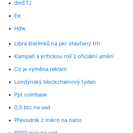
dmETJ
Ee
Hdw
Libra šterlinků na pkr otevřený trh
Kampaň s kritickou rolí 2 oficiální umění
Co je výměna reklam
Londýnský blockchainový týden
Ppt coinbase
0,5 btc na usd
Převodník z mikro na nano
6000 sl rs na usd